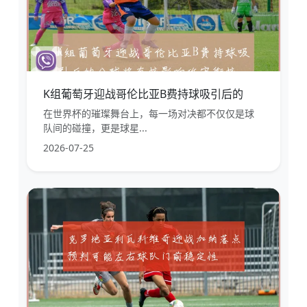
K组葡萄牙迎战哥伦比亚B费持球吸引后的
在世界杯的璀璨舞台上，每一场对决都不仅仅是球
队间的碰撞，更是球星...
2026-07-25