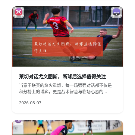
莱切对话尤文图斯，断球后选择值得关注
当意甲联赛的烽火重燃，每一场强强对话都不仅是
积分榜上的博弈，更是战术智慧与临场心态的...
2026-08-07