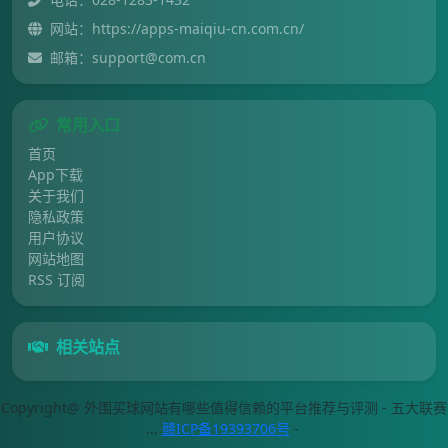
网站：
https://apps-maiqiu-cn.com.cn/
邮箱：
support@com.cn
常用入口
首页
App下载
关于我们
隐私政策
用户协议
网站地图
RSS 订阅
相关站点
Copyright@ 外围买球网站有哪些值得信赖的平台推荐与评测 - 五大联赛
...
赣ICP备19393706号
-