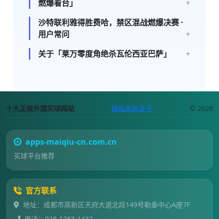
燃爆看台」
沙特联利雅得胜费哈，禁区混战燃爆决赛 ·
用户常问
关于「莱万零度角绝杀瓦伦西亚巴萨」
十大正规外围买球网站
隐私
条款
关于
© 2026
apps-maiqiu-cn.com.cn
买球平台推荐
官方联系
地址：
成都市高新区天府大道北段149号勒泰中心A座7F
电话：
028-1283-1432