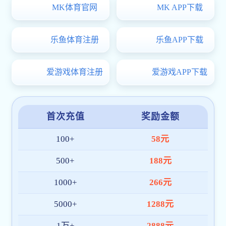
雄鹰的血脉中流淌着不安分的因子，他们往往
能在看似僵局的情况下，凭借一次灵光乍现的
配合或一脚石破天惊的远射改变战局。相较于
伊朗相对传统的进攻套路，埃及的攻击线更具
层次感和即兴创造力。特别是当比赛进入下半
场，伊朗球员的体能出现瓶颈期时，埃及的速
度优势可能会被无限放大。因此，在机构制定
的各路竞彩选项中，“半全场胜负”或“上下半
场大球”的策略，或许能在这场比赛里找到完
美的切入点。基于这些复杂的变量，真正的
“盘口预测”必须考虑到临场的变化，尤其是双
方在世界杯前的热身赛质量与主力球员的伤病
情况。
从更深层次的博弈角度看，这场比赛的盘口走
势可能会呈现出“先热后冷”的趋势。初始阶
段，埃及队可能因其纸面实力和球星的星光度
而获得更多青睐，导致盘口向客队方倾斜。但
随着比赛临近，市场对于伊朗队顽强属性的重