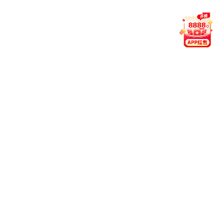
世界杯门迪对阵挪威出击时机是否能够及
在世界杯的赛场上，门将的一次抉择足以改变一支
球队的命运。当塞内...
2026-07-26
6月15日沙特对乌拉圭替补深度
在世界杯的宏大叙事中，有些比赛看似波澜不惊，