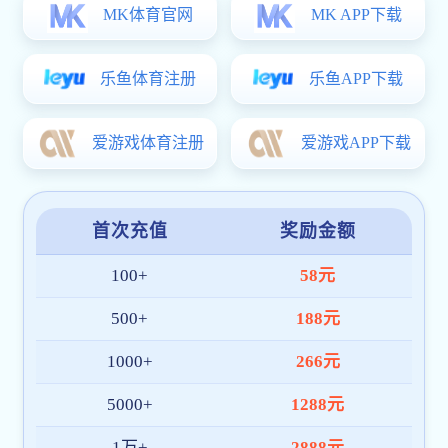
佳机会”，大多数来自于反击中的转换瞬间
——此时巴西防线尚未站稳脚跟。一旦进入阵
地战，艾蒂安的突破成功率直线下降，这恰恰
证实了，他被放大的机会镜头，多是源于比赛
节奏的混乱，而非他稳定统治了这条传奇防
线。
必须指出的是，任何对德里克·艾蒂安的批
判，都不应掩盖他对于这支球队战术体系的重
要意义。他的跑位穿透力，即便在面对巴西防
线时被部分限制，依然为队友拉扯出了宝贵的
空间。我们应该以更加辩证的眼光看待那几次
看似被“浪费”的机会。在高速对抗的世界杯赛
场，当对手是巴西时，能够创造出两次无人看
防下的射门尝试，这本身就足以证明艾蒂安在
无球跑动方面的非凡天赋。然而，媒体和球迷
总是习惯于用莱万多夫斯基的射术标准来要求
一名边锋，这种期望上的错位，成为了“破门
机会被放大”的核心诱因。当他错过了一次几