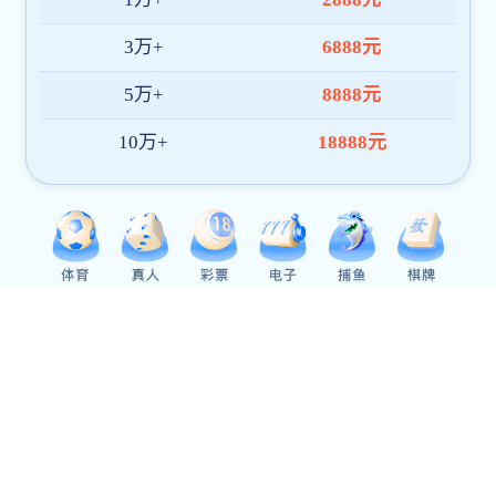
乎近在咫尺的铲射时，电视转播会反复回放这
一秒，却鲜有人提及，在他接应传中的前一
刻，他刚刚经历了长达三十米的全速冲刺，而
同时，拉菲尼亚正在用身体对抗消耗他的重
心。
回到那个被无数体育头条热议的话题：德里克
·艾蒂安的实力，究竟是被巴西防线的强大反
衬了，还是被球迷的幻觉所拔高了？在对位观
察的结论中，我们倾向于一种更温和的解读：
机会的“放大”是竞技体育叙事的一部分，但艾
蒂安展现出的潜力是真实存在的。他需要学会
的是，在面对巴西这样拥有顶级阅读比赛能力
的中后卫时，如何从节奏的变化中找到缝隙，
而不是单纯依靠身体的爆发。如果他能将那些
被放大的瞬间，转化为更稳定的终结效率，那
么，他就不再仅仅是一个“被关注的新星”，而
是真正具备了颠覆豪门防线的核心战力。在未
来的禁区狂想曲中，他需要的不是更多被放大