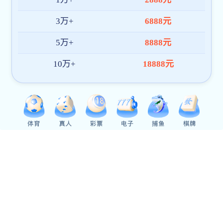
上的巨大胜利。在这样一场平局之后，小组的
积分榜发生了微妙的化学反应。尽管没有直接
击败对手，但刚果金顽强地拿到了一分，这使
得他们在整个“刚果金vs哥伦比亚小组排名”的
竞争中，成功地咬住了对手的尾巴。如果放眼
整个小组赛的大局，此时的哥伦比亚虽然在名
气和技术上占据上风，但他们不得不面对共积
分的尴尬；而刚果金凭借着这宝贵的一分以及
他们那令人恐惧的斗志，在接下来的比赛中，
无疑将拥有更大的心理优势。
赛后，技术统计与社交媒体上都炸开了锅。有
人认为哥伦比亚更配得上一场胜利，因为他们
的控球率高达60%；但也有人认为，刚果金展
现出了冠军相，因为他们在逆境中没有慌乱，
且战术目的极其明确。我们必须承认，足球的
魅力就在于此，它不仅关于数据，更关于在那
一刻场上22名球员对于胜利的渴望。单从这
场平局来看，刚果金的形象在世人眼中更加高