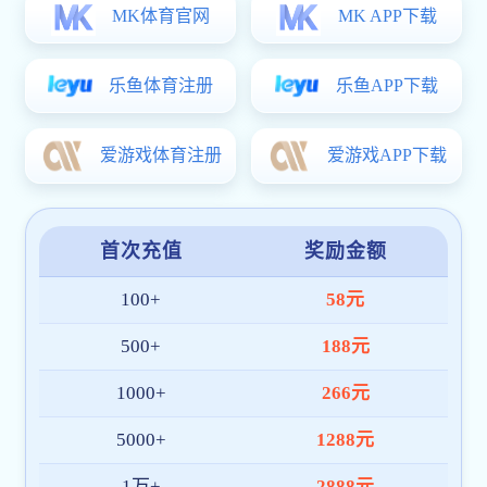
误，强行超车，在身体对抗中几乎将对方后卫
撞飞，随后一脚势大力沉的抽射，皮球应声入
网。1比1！这个进球彻底点燃了现场的气
氛，也让正在激烈争夺的“刚果金vs哥伦比亚
小组排名”瞬间出现了巨大的变数。落后一球
不可怕，可怕的是对手那如同火山爆发般的斗
志。
随着时间一分一秒流逝，比赛进入了白热化阶
段。双方的动作都开始变大，裁判的哨声此起
彼伏。哥伦比亚的球员显然有点不适应这种高
强度的身体接触，而刚果金则在主场球迷的呐
喊中越战越勇。在这种肉搏战中，双方的战术
执行力都在下降，剩下的更多是意志力的比
拼。最后15分钟，双方互有攻守，但都无法
再次洞穿对方的球门。最终，随着主裁判的一
声哨响，比分定格在了1比1的平局上。
这个结果对于志在争分的哥伦比亚来说，或许
有些遗憾；而对于刚果金而言，这无疑是战略